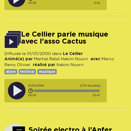
00:00
0:31
Le Cellier parle musique
avec l’asso Cactus
Le Cellier
Diffusée le 01/01/2000 dans
Animé(e) par
avec
Martial Ratel
Hakim Nourri
Marco
réalisé par
Remy
Olivier
Hakim Nourri
dijon
festival
musique
01/01/2000
1270 écoute(s)
00:00
15:47
Soirée electro à l’Anfer