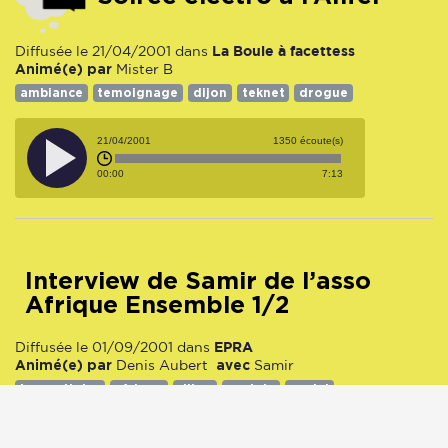
La Boule à facettess
Diffusée le 21/04/2001 dans
Animé(e) par
Mister B
ambiance
temoignage
dijon
teknet
drogue
21/04/2001
1350 écoute(s)
00:00
7:13
interview de Samir de l’asso
Afrique Ensemble 1/2
EPRA
Diffusée le 01/09/2001 dans
Animé(e) par
avec
Denis Aubert
Samir
humanitaire
afrique
dijon
osciete
social
01/09/2001
1216 écoute(s)