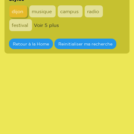
dijon
musique
campus
radio
festival
Voir 5 plus
Retour à la Home
Reinitialiser ma recherche