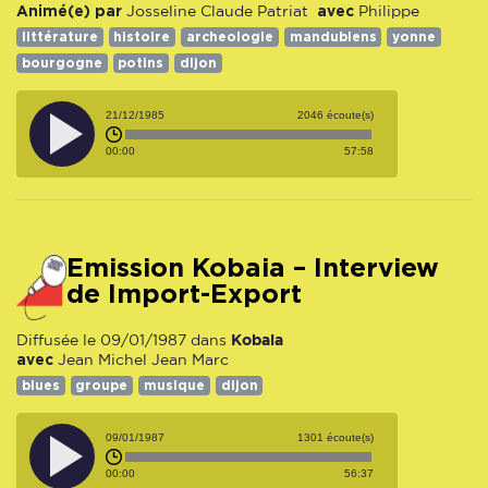
Animé(e) par
avec
Josseline
Claude Patriat
Philippe
littérature
histoire
archeologie
mandubiens
yonne
bourgogne
potins
dijon
21/12/1985
2046 écoute(s)
00:00
57:58
Emission Kobaia – Interview
de Import-Export
Kobaia
Diffusée le 09/01/1987 dans
avec
Jean Michel
Jean Marc
blues
groupe
musique
dijon
09/01/1987
1301 écoute(s)
00:00
56:37