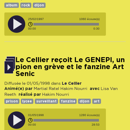
album
rock
dijon
25/02/1997
1060 écoute(s)
00:00
0:30
Le Cellier reçoit Le GENEPI, un
pion en grève et le fanzine Art
Senic
Le Cellier
Diffusée le 01/05/1998 dans
Animé(e) par
avec
Martial Ratel
Hakim Nourri
Lisa Van
réalisé par
Reeth
Hakim Nourri
prison
lycee
surveillant
fanzine
dijon
art
01/05/1998
1280 écoute(s)
00:00
28:53