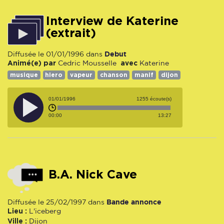
interview de Katerine
(extrait)
Debut
Diffusée le 01/01/1996 dans
Animé(e) par
avec
Cedric Mousselle
Katerine
musique
hiero
vapeur
chanson
manif
dijon
01/01/1996
1255 écoute(s)
00:00
13:27
B.A. Nick Cave
Bande annonce
Diffusée le 25/02/1997 dans
Lieu :
L'iceberg
Ville :
Dijon