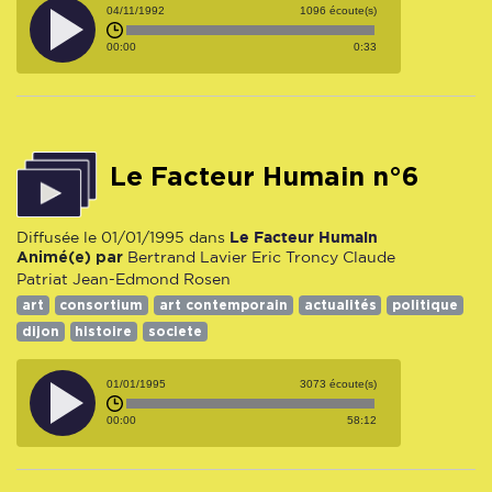
04/11/1992
1096 écoute(s)
00:00
0:33
Le Facteur Humain n°6
Le Facteur Humain
Diffusée le 01/01/1995 dans
Animé(e) par
Bertrand Lavier
Eric Troncy
Claude
Patriat
Jean-Edmond Rosen
art
consortium
art contemporain
actualités
politique
dijon
histoire
societe
01/01/1995
3073 écoute(s)
00:00
58:12