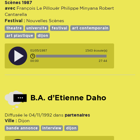
Scènes 1987
avec
François Le Pillouër
Philippe Minyana
Robert
Cantarella
Festival :
Nouvelles Scènes
theatre
universite
festival
art contemporain
art plastique
dijon
01/05/1987
1543 écoute(s)
00:00
27:44
B.A. d’Etienne Daho
partenaires
Diffusée le 04/11/1992 dans
Ville :
Dijon
bande annonce
interview
dijon