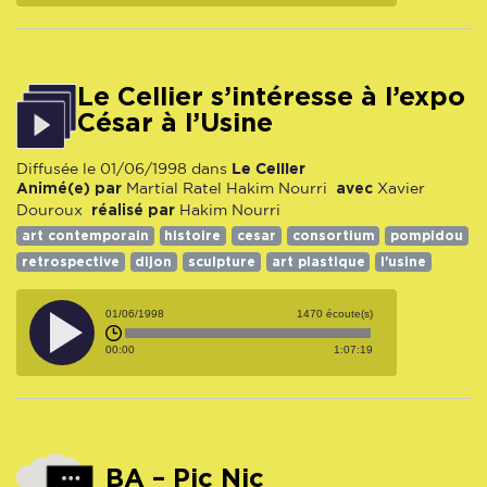
Le Cellier s’intéresse à l’expo
César à l’Usine
Le Cellier
Diffusée le 01/06/1998 dans
Animé(e) par
avec
Martial Ratel
Hakim Nourri
Xavier
réalisé par
Douroux
Hakim Nourri
art contemporain
histoire
cesar
consortium
pompidou
retrospective
dijon
sculpture
art plastique
l'usine
01/06/1998
1470 écoute(s)
00:00
1:07:19
BA – Pic Nic