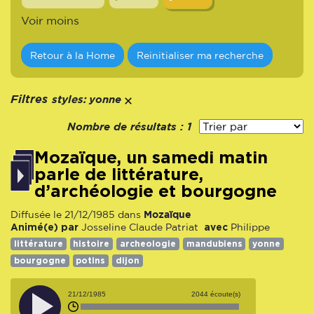
Voir moins
Retour à la Home
Reinitialiser ma recherche
styles:
Filtres
yonne
Nombre de résultats :
1
Mozaïque, un samedi matin
parle de littérature,
d’archéologie et bourgogne
Mozaïque
Diffusée le 21/12/1985 dans
Animé(e) par
avec
Josseline
Claude Patriat
Philippe
littérature
histoire
archeologie
mandubiens
yonne
bourgogne
potins
dijon
21/12/1985
2044 écoute(s)