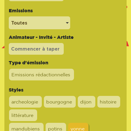
Emissions
Toutes
Animateur - Invité - Artiste
Type d'émission
Emissions rédactionnelles
Styles
archeologie
bourgogne
dijon
histoire
littérature
mandubiens
potins
yonne