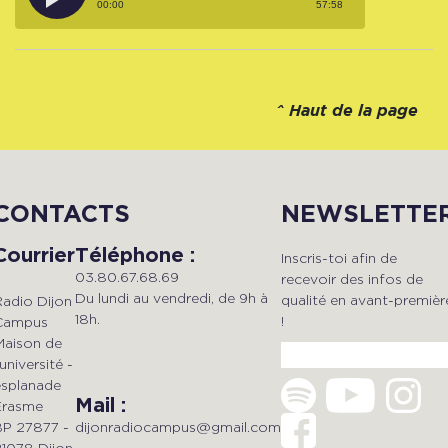
00:00
57:58
^
Haut de la page
CONTACTS
NEWSLETTE
Courrier
Téléphone :
Inscris-toi afin de
03.80.67.68.69
recevoir des infos de
Du lundi au vendredi, de 9h à
qualité en avant-premièr
Radio Dijon
18h.
!
Campus
Maison de
'université -
esplanade
Mail :
Erasme
dijonradiocampus@gmail.com
BP 27877 -