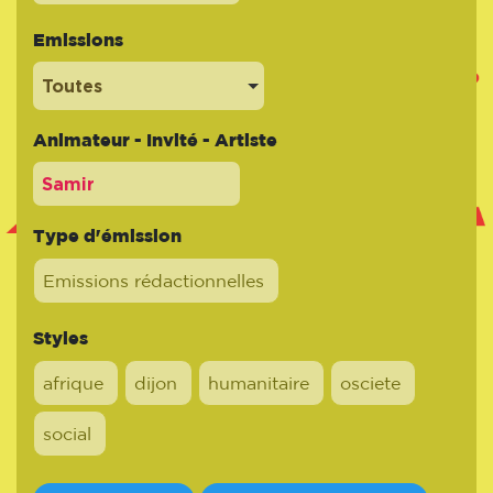
Emissions
Toutes
Animateur - Invité - Artiste
Type d'émission
Emissions rédactionnelles
Styles
afrique
dijon
humanitaire
osciete
social