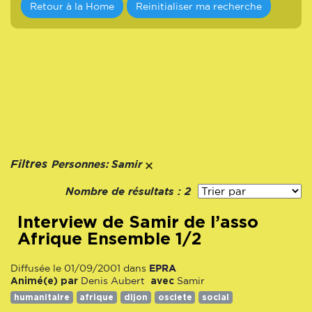
Retour à la Home
Reinitialiser ma recherche
Personnes:
Filtres
Samir
Nombre de résultats :
2
interview de Samir de l’asso
Afrique Ensemble 1/2
EPRA
Diffusée le 01/09/2001 dans
Animé(e) par
avec
Denis Aubert
Samir
humanitaire
afrique
dijon
osciete
social