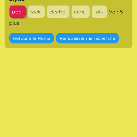
pop
rock
electro
indie
folk
Voir 5
plus
Retour à la Home
Reinitialiser ma recherche