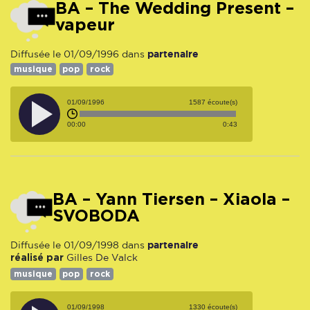
BA – The Wedding Present –
vapeur
partenaire
Diffusée le 01/09/1996 dans
musique
pop
rock
01/09/1996
1587 écoute(s)
00:00
0:43
BA – Yann Tiersen – Xiaola –
SVOBODA
partenaire
Diffusée le 01/09/1998 dans
réalisé par
Gilles De Valck
musique
pop
rock
01/09/1998
1330 écoute(s)