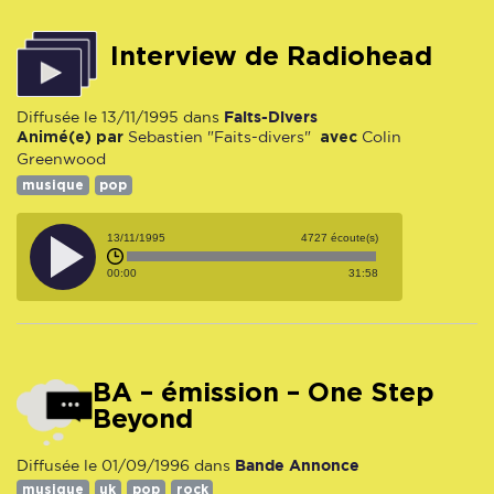
Interview de Radiohead
Faits-Divers
Diffusée le 13/11/1995 dans
Animé(e) par
avec
Sebastien "Faits-divers"
Colin
Greenwood
musique
pop
13/11/1995
4727 écoute(s)
00:00
31:58
BA – émission – One Step
Beyond
Bande Annonce
Diffusée le 01/09/1996 dans
musique
uk
pop
rock