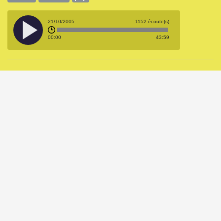
21/10/2005
1152 écoute(s)
00:00
43:59
Rock Action – 26-09-2005
Rock Action - 2005/ 2006
Diffusée le 05/11/2005 dans
Animé(e) par
Pierre Morieux
rock
pop
post-rock
indie
05/11/2005
1144 écoute(s)
00:00
59:49