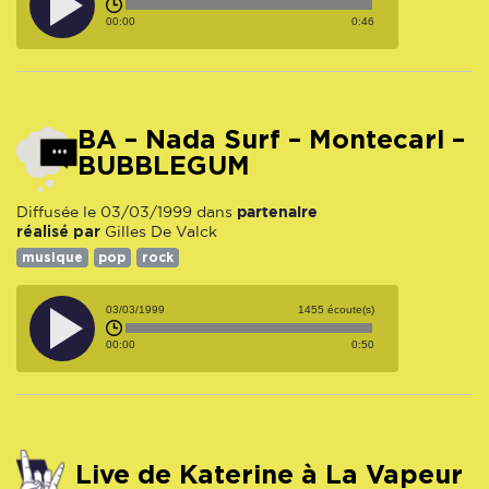
00:00
0:46
BA – Nada Surf – Montecarl –
BUBBLEGUM
partenaire
Diffusée le 03/03/1999 dans
réalisé par
Gilles De Valck
musique
pop
rock
03/03/1999
1455 écoute(s)
00:00
0:50
Live de Katerine à La Vapeur