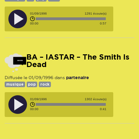
01/09/1996
1291 écoute(s)
00:00
0:57
BA – IASTAR – The Smith Is
Dead
partenaire
Diffusée le 01/09/1996 dans
musique
pop
rock
01/09/1996
1302 écoute(s)
00:00
0:41