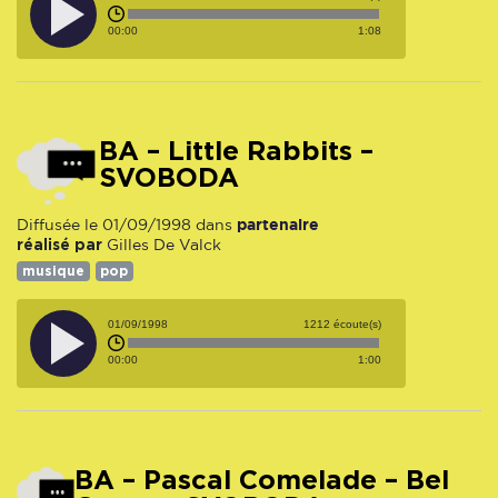
00:00
1:08
BA – Little Rabbits –
SVOBODA
partenaire
Diffusée le 01/09/1998 dans
réalisé par
Gilles De Valck
musique
pop
01/09/1998
1212 écoute(s)
00:00
1:00
BA – Pascal Comelade – Bel