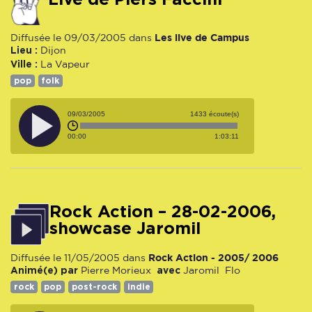
Les live de Campus
Diffusée le 09/03/2005 dans
Lieu :
Dijon
Ville :
La Vapeur
pop
folk
09/03/2005
1433 écoute(s)
00:00
1:03:11
Rock Action – 28-02-2006,
showcase Jaromil
Rock Action - 2005/ 2006
Diffusée le 11/05/2005 dans
Animé(e) par
avec
Pierre Morieux
Jaromil
Flo
rock
pop
post-rock
indie