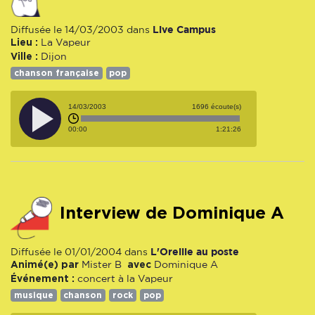
Live Campus
Diffusée le 14/03/2003 dans
Lieu :
La Vapeur
Ville :
Dijon
chanson française
pop
14/03/2003
1696 écoute(s)
00:00
1:21:26
interview de Dominique A
L'Oreille au poste
Diffusée le 01/01/2004 dans
Animé(e) par
avec
Mister B
Dominique A
Événement :
concert à la Vapeur
musique
chanson
rock
pop