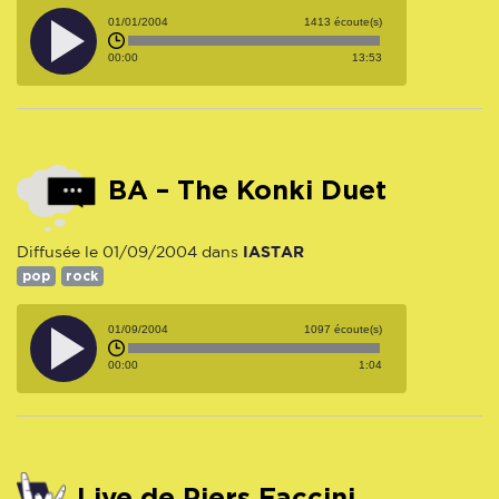
01/01/2004
1413 écoute(s)
00:00
13:53
BA – The Konki Duet
IASTAR
Diffusée le 01/09/2004 dans
pop
rock
01/09/2004
1097 écoute(s)
00:00
1:04
Live de Piers Faccini