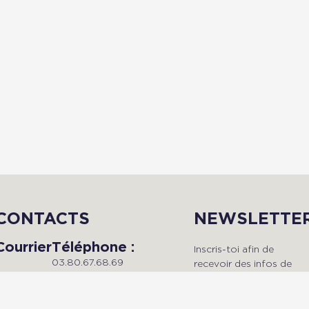
CONTACTS
NEWSLETTE
Courrier
Téléphone :
Inscris-toi afin de
03.80.67.68.69
recevoir des infos de
Du lundi au vendredi, de 9h à
qualité en avant-premièr
Radio Dijon
18h.
!
Campus
Maison de