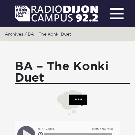
Archives
/
BA – The Konki Duet
BA – The Konki
Duet
01/09/2004
1095 écoute(s)