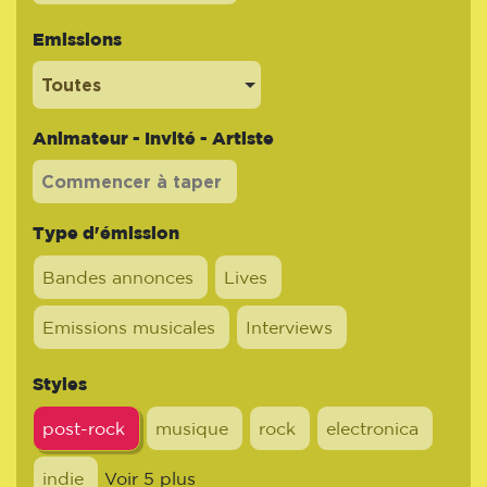
Emissions
Toutes
Animateur - Invité - Artiste
Type d'émission
Bandes annonces
Lives
Emissions musicales
Interviews
Styles
post-rock
musique
rock
electronica
indie
Voir 5 plus