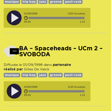
musique
trip hop
jazz
groove
post-rock
01/09/1998
1252 écoute(s)
00:00
1:12
BA – Spaceheads – UCm 2 –
SVOBODA
partenaire
Diffusée le 01/09/1998 dans
réalisé par
Gilles De Valck
musique
trip hop
jazz
groove
post-rock
01/09/1998
1130 écoute(s)
00:00
1:12