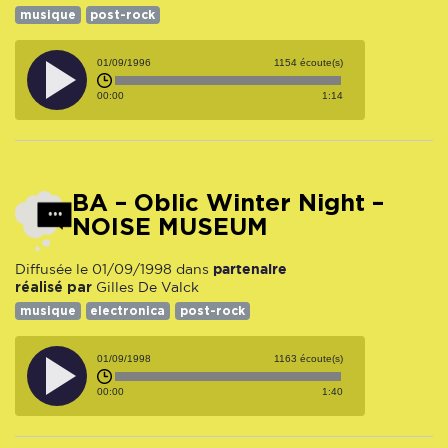
musique
post-rock
01/09/1996
1154 écoute(s)
00:00
1:14
BA – Oblic Winter Night –
NOISE MUSEUM
partenaire
Diffusée le 01/09/1998 dans
réalisé par
Gilles De Valck
musique
electronica
post-rock
01/09/1998
1163 écoute(s)
00:00
1:40