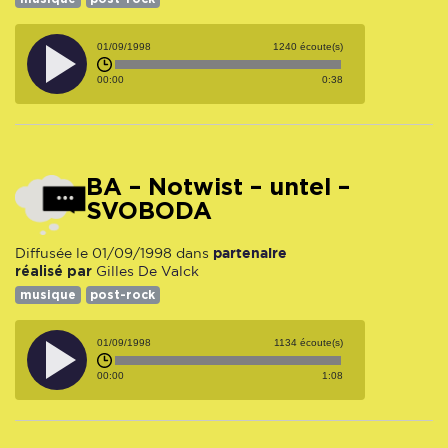
01/09/1998
1240 écoute(s)
00:00
0:38
BA – Notwist – untel –
SVOBODA
partenaire
Diffusée le 01/09/1998 dans
réalisé par
Gilles De Valck
musique
post-rock
01/09/1998
1134 écoute(s)
00:00
1:08