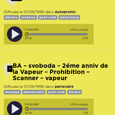
Autopromo
Diffusée le 01/09/1996 dans
electro
creation
post-rock
electronica
01/09/1996
1203 écoute(s)
00:00
0:45
BA – svoboda – 2éme anniv de
la Vapeur – Prohibition –
Scanner – vapeur
partenaire
Diffusée le 01/09/1996 dans
musique
anniversaire
post-rock
electro
01/09/1996
1350 écoute(s)
00:00
1:39