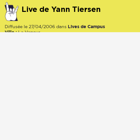
Live de Yann Tiersen
Lives de Campus
Diffusée le 27/04/2006 dans
Ville :
La Vapeur
post-rock
rock
indie
27/04/2006
1408 écoute(s)
00:00
1:16:01
BA – Mogwai
partenaire
Diffusée le 28/09/2006 dans
Animé(e) par
réalisé par
Julien Grandemange
Julien
Grandemange
Lieu :
La Vapeur