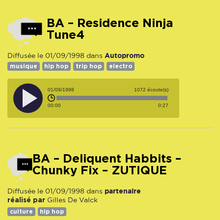
BA – Residence Ninja
Tune4
Autopromo
Diffusée le 01/09/1998 dans
musique
hip hop
trip hop
electro
01/09/1998
1072 écoute(s)
00:00
0:27
BA – Deliquent Habbits –
Chunky Fix – ZUTIQUE
partenaire
Diffusée le 01/09/1998 dans
réalisé par
Gilles De Valck
culture
hip hop