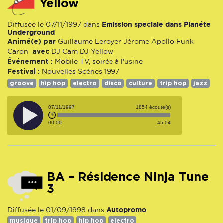
Yellow
Emission speciale dans Planéte
Diffusée le 07/11/1997 dans
Underground
Animé(e) par
Guillaume Leroyer
Jérome Apollo Funk
avec
Caron
DJ Cam
DJ Yellow
Événement :
Mobile TV, soirée à l'usine
Festival :
Nouvelles Scènes 1997
groove
hip hop
electro
disco
culture
trip hop
jazz
07/11/1997
1854 écoute(s)
00:00
45:04
BA – Résidence Ninja Tune
3
Autopromo
Diffusée le 01/09/1998 dans
musique
trip hop
hip hop
electro