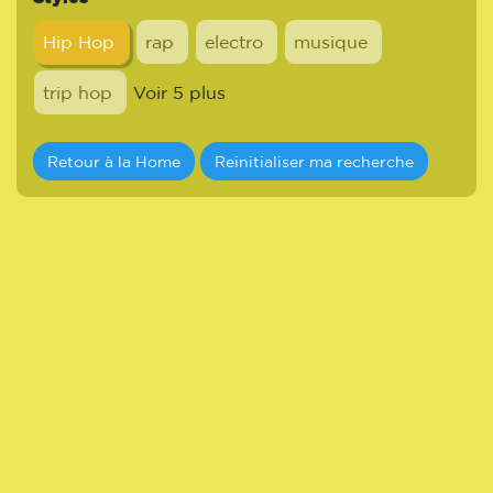
Hip Hop
rap
electro
musique
trip hop
Voir 5 plus
Retour à la Home
Reinitialiser ma recherche