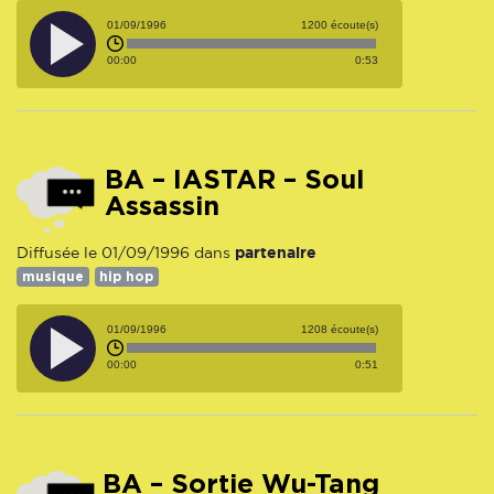
01/09/1996
1200 écoute(s)
00:00
0:53
BA – IASTAR – Soul
Assassin
partenaire
Diffusée le 01/09/1996 dans
musique
hip hop
01/09/1996
1208 écoute(s)
00:00
0:51
BA – Sortie Wu-Tang