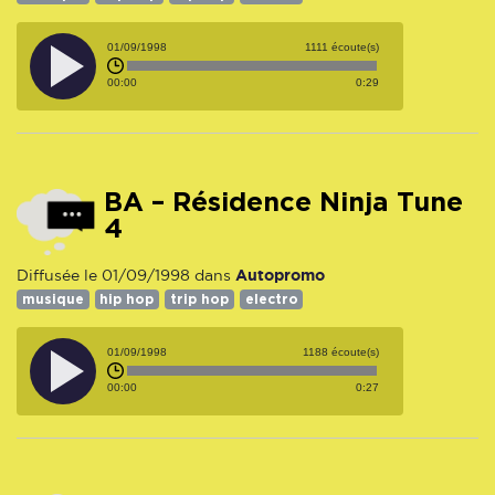
01/09/1998
1111 écoute(s)
00:00
0:29
BA – Résidence Ninja Tune
4
Autopromo
Diffusée le 01/09/1998 dans
musique
hip hop
trip hop
electro
01/09/1998
1188 écoute(s)
00:00
0:27