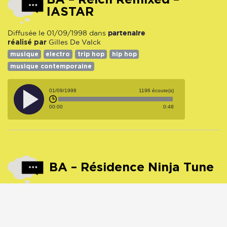
IASTAR
partenaire
Diffusée le 01/09/1998 dans
réalisé par
Gilles De Valck
musique
electro
trip hop
hip hop
musique contemporaine
01/09/1998
1196 écoute(s)
00:00
0:48
BA – Résidence Ninja Tune
Autopromo
Diffusée le 01/09/1998 dans
musique
hip hop
trip hop