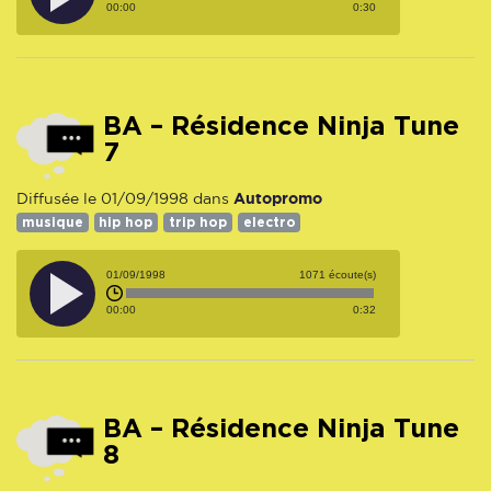
00:00
0:30
BA – Résidence Ninja Tune
7
Autopromo
Diffusée le 01/09/1998 dans
musique
hip hop
trip hop
electro
01/09/1998
1071 écoute(s)
00:00
0:32
BA – Résidence Ninja Tune
8