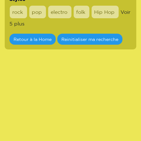
rock
pop
electro
folk
Hip Hop
Voir
5 plus
Retour à la Home
Reinitialiser ma recherche