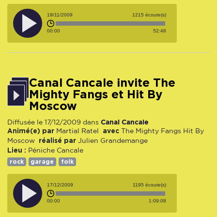
19/11/2009
1215 écoute(s)
00:00
52:48
Canal Cancale invite The
Mighty Fangs et Hit By
Moscow
Canal Cancale
Diffusée le 17/12/2009 dans
Animé(e) par
avec
Martial Ratel
The Mighty Fangs
Hit By
réalisé par
Moscow
Julien Grandemange
Lieu :
Péniche Cancale
rock
garage
folk
17/12/2009
1195 écoute(s)
00:00
1:09:08