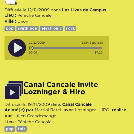
Les Lives de Campus
Diffusée le 12/11/2009 dans
Lieu :
Péniche Cancale
Ville :
Dijon
pop
synth pop
electronic
rock
12/11/2009
1434 écoute(s)
00:00
37:20
Canal Cancale invite
Lozninger & Hiro
Canal Cancale
Diffusée le 19/11/2009 dans
Animé(e) par
avec
réalisé
Martial Ratel
Lozninger
HIRO
par
Julien Grandemange
Lieu :
Péniche Cancale
pop
folk