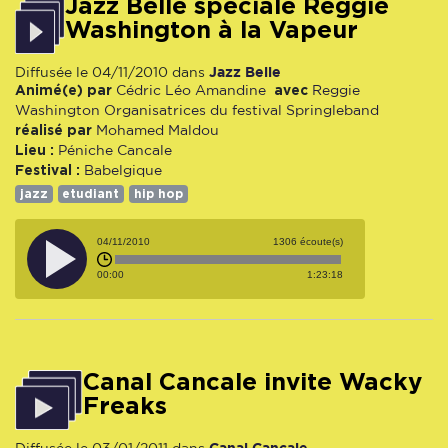
Jazz Belle spéciale Reggie
Washington à la Vapeur
Jazz Belle
Diffusée le 04/11/2010 dans
Animé(e) par
avec
Cédric
Léo
Amandine
Reggie
Washington
Organisatrices du festival
Springleband
réalisé par
Mohamed Maldou
Lieu :
Péniche Cancale
Festival :
Babelgique
jazz
etudiant
hip hop
04/11/2010
1306 écoute(s)
00:00
1:23:18
Canal Cancale invite Wacky
Freaks
Canal Cancale