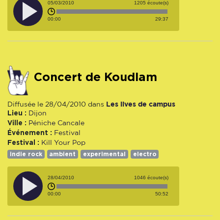
05/03/2010
1205 écoute(s)
00:00
29:37
concert de Koudlam
Les lives de campus
Diffusée le 28/04/2010 dans
Lieu :
Dijon
Ville :
Péniche Cancale
Événement :
Festival
Festival :
Kill Your Pop
indie rock
ambient
experimental
electro
28/04/2010
1046 écoute(s)
00:00
50:52