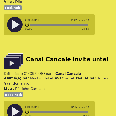
Ville :
Dijon
rock noir
28/05/2010
1142 écoute(s)
00:00
58:33
Canal Cancale invite untel
Canal Cancale
Diffusée le 01/09/2010 dans
Animé(e) par
avec
réalisé par
Martial Ratel
untel
Julien
Grandemange
Lieu :
Péniche Cancale
post-rock
01/09/2010
1265 écoute(s)
00:00
56:13