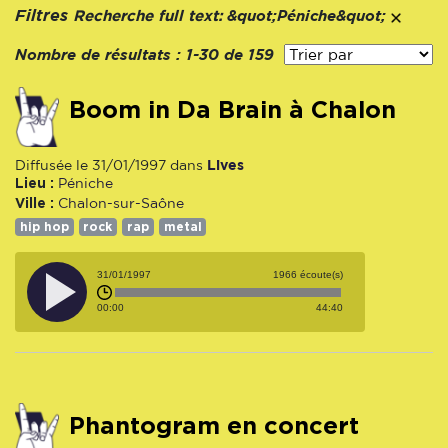
Recherche full text:
Filtres
&quot;Péniche&quot;
Nombre de résultats :
1-30 de 159
Boom in Da Brain à Chalon
Lives
Diffusée le 31/01/1997 dans
Lieu :
Péniche
Ville :
Chalon-sur-Saône
hip hop
rock
rap
metal
31/01/1997
1966 écoute(s)
00:00
44:40
Phantogram en concert