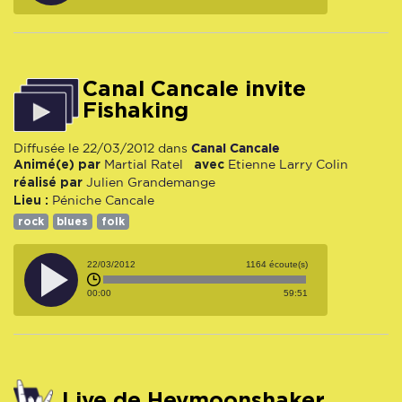
Canal Cancale invite
Fishaking
Canal Cancale
Diffusée le 22/03/2012 dans
Animé(e) par
avec
Martial Ratel
Etienne Larry Colin
réalisé par
Julien Grandemange
Lieu :
Péniche Cancale
rock
blues
folk
22/03/2012
1164 écoute(s)
00:00
59:51
Live de Heymoonshaker