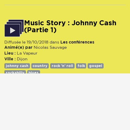
Music Story : Johnny Cash
(Partie 1)
Les conférences
Diffusée le 19/10/2018 dans
Animé(e) par
Nicolas Sauvage
Lieu :
La Vapeur
Ville :
Dijon
johnny cash
country
rock 'n' roll
folk
gospel
rockabilly
blues
19/10/2018
1371 écoute(s)
00:00
51:48
Music Story : Johnny Cash