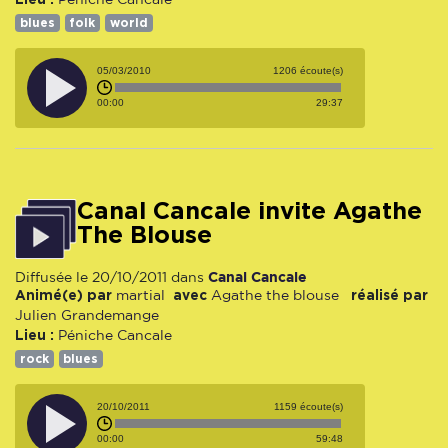
blues
folk
world
05/03/2010
1206 écoute(s)
00:00
29:37
Canal Cancale invite Agathe
The Blouse
Canal Cancale
Diffusée le 20/10/2011 dans
Animé(e) par
avec
réalisé par
martial
Agathe the blouse
Julien Grandemange
Lieu :
Péniche Cancale
rock
blues
20/10/2011
1159 écoute(s)
00:00
59:48