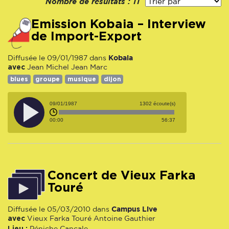
Nombre de résultats :
11
Emission Kobaia – Interview
de Import-Export
Kobaia
Diffusée le 09/01/1987 dans
avec
Jean Michel
Jean Marc
blues
groupe
musique
dijon
09/01/1987
1302 écoute(s)
00:00
56:37
Concert de Vieux Farka
Touré
Campus Live
Diffusée le 05/03/2010 dans
avec
Vieux Farka Touré
Antoine Gauthier
Lieu :
Péniche Cancale