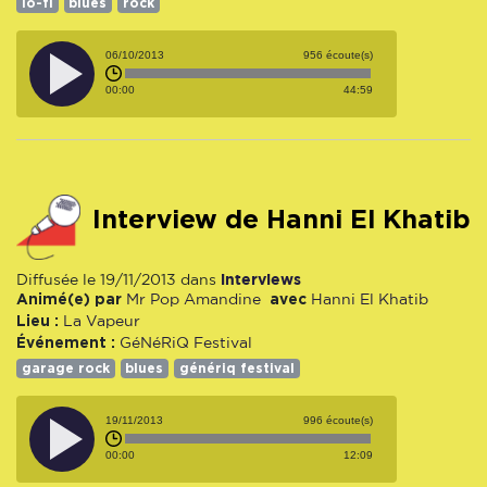
lo-fi
blues
rock
06/10/2013
956 écoute(s)
00:00
44:59
Interview de Hanni El Khatib
interviews
Diffusée le 19/11/2013 dans
Animé(e) par
avec
Mr Pop
Amandine
Hanni El Khatib
Lieu :
La Vapeur
Événement :
GéNéRiQ Festival
garage rock
blues
génériq festival
19/11/2013
996 écoute(s)
00:00
12:09