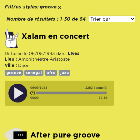
styles:
Filtres
groove
Nombre de résultats :
1-30 de 64
Xalam en concert
Lives
Diffusée le 06/05/1983 dans
Lieu :
Amphithéâtre Aristoste
Ville :
Dijon
groove
senegal
afro
jazz
06/05/1983
2283 écoute(s)
00:00
52:38
After pure groove