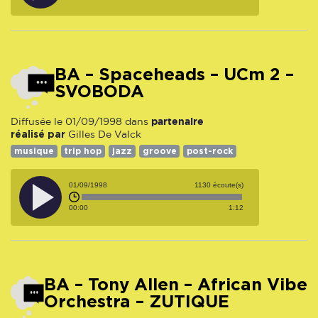
BA – Spaceheads – UCm 2 –
SVOBODA
partenaire
Diffusée le 01/09/1998 dans
réalisé par
Gilles De Valck
musique
trip hop
jazz
groove
post-rock
01/09/1998
1130 écoute(s)
00:00
1:12
BA – Tony Allen – African Vibe
Orchestra – ZUTIQUE