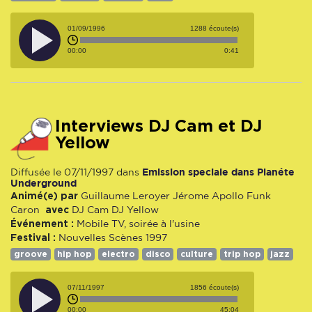
01/09/1996
1288 écoute(s)
00:00
0:41
Interviews DJ Cam et DJ
Yellow
Emission speciale dans Planéte
Diffusée le 07/11/1997 dans
Underground
Animé(e) par
Guillaume Leroyer
Jérome Apollo Funk
avec
Caron
DJ Cam
DJ Yellow
Événement :
Mobile TV, soirée à l'usine
Festival :
Nouvelles Scènes 1997
groove
hip hop
electro
disco
culture
trip hop
jazz
07/11/1997
1856 écoute(s)
00:00
45:04