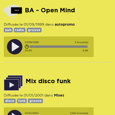
BA – Open Mind
autopromo
Diffusée le 01/09/1999 dans
pub
radio
groove
01/09/1999
2 écoute(s)
00:00
0:46
mix disco funk
Mixes
Diffusée le 01/01/2001 dans
disco
funk
groove
01/01/2001
1434 écoute(s)