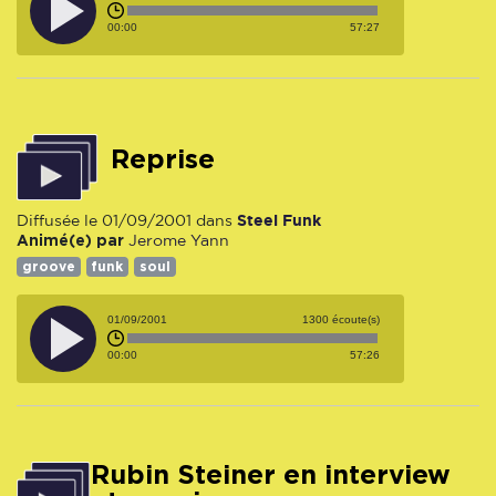
00:00
57:27
reprise
Steel Funk
Diffusée le 01/09/2001 dans
Animé(e) par
Jerome
Yann
groove
funk
soul
01/09/2001
1300 écoute(s)
00:00
57:26
Rubin Steiner en interview