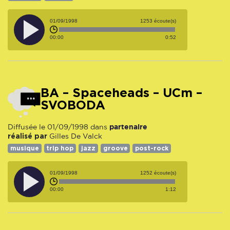
01/09/1998
1253 écoute(s)
00:00
0:52
BA – Spaceheads – UCm –
SVOBODA
partenaire
Diffusée le 01/09/1998 dans
réalisé par
Gilles De Valck
musique
trip hop
jazz
groove
post-rock
01/09/1998
1252 écoute(s)
00:00
1:12