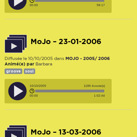
00:00
58:17
MoJo – 23-01-2006
MOJO - 2005/ 2006
Diffusée le 10/10/2005 dans
Animé(e) par
Barbara
groove
soul
10/10/2005
1186 écoute(s)
00:00
1:02:44
MoJo – 13-03-2006