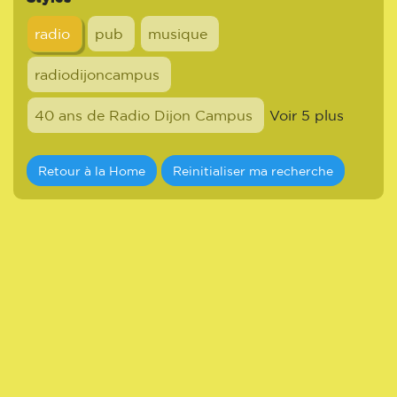
radio
pub
musique
radiodijoncampus
40 ans de Radio Dijon Campus
Voir 5 plus
Retour à la Home
Reinitialiser ma recherche