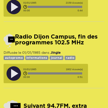
01/01/1985
2159 écoute(s)
00:00
0:44
Radio Dijon Campus, fin des
programmes 102.5 MHz
Jingle
Diffusée le 01/01/1985 dans
autopromo
informations
journal
radio
01/01/1985
1802 écoute(s)
00:00
0:51
Suivant 94.7FM, extra