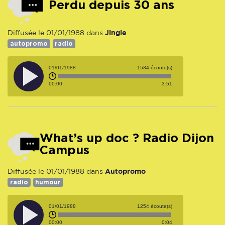
Perdu depuis 30 ans
Jingle
Diffusée le 01/01/1988 dans
autopromo
radio
01/01/1988
1534 écoute(s)
00:00
3:51
What’s up doc ? Radio Dijon
Campus
Autopromo
Diffusée le 01/01/1988 dans
radio
humour
01/01/1988
1254 écoute(s)
00:00
0:04