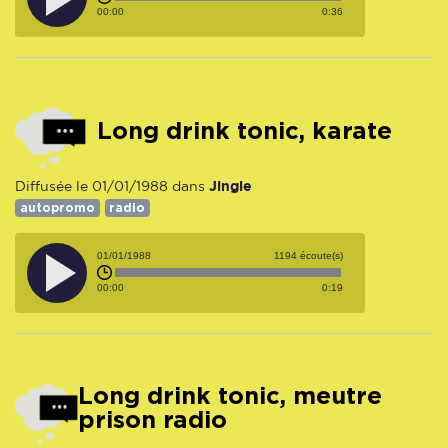
00:00
0:36
Long drink tonic, karate
Jingle
Diffusée le 01/01/1988 dans
autopromo
radio
01/01/1988
1194 écoute(s)
00:00
0:19
Long drink tonic, meutre
prison radio