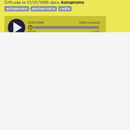
Autopromo
Diffusée le 01/01/1988 dans
autopromo
anniversaire
radio
01/01/1988
1363 écoute(s)
00:00
0:23
Radio Dijon Campus,
mitraillette
Autopromo
Diffusée le 01/01/1988 dans
autopromo
01/01/1988
1360 écoute(s)
00:00
0:30