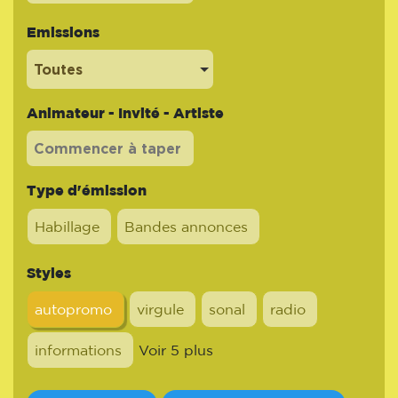
Emissions
Toutes
Animateur - Invité - Artiste
Type d'émission
Habillage
Bandes annonces
Styles
autopromo
virgule
sonal
radio
informations
Voir 5 plus