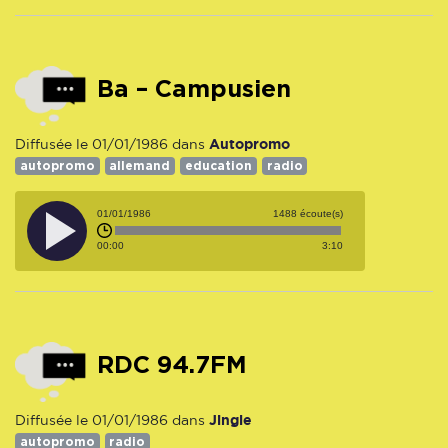
Ba – Campusien
Autopromo
Diffusée le 01/01/1986 dans
autopromo
allemand
education
radio
01/01/1986
1488 écoute(s)
00:00
3:10
RDC 94.7FM
Jingle
Diffusée le 01/01/1986 dans
autopromo
radio