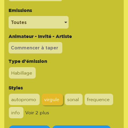
Emissions
Toutes
Animateur - Invité - Artiste
Type d'émission
Habillage
Styles
autopromo
virgule
sonal
frequence
info
Voir 2 plus