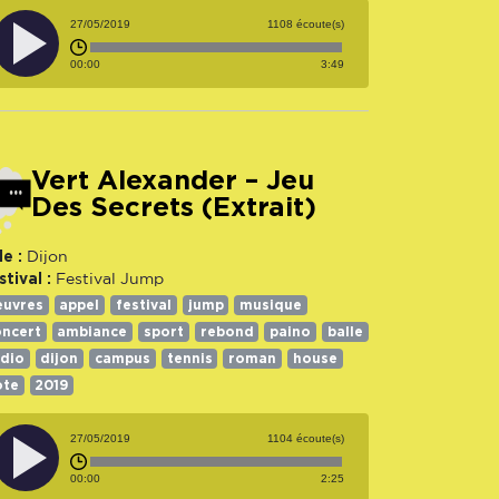
27/05/2019
1108 écoute(s)
00:00
3:49
Vert Alexander – Jeu
Des Secrets (Extrait)
le :
Dijon
stival :
Festival Jump
euvres
appel
festival
jump
musique
oncert
ambiance
sport
rebond
paino
balle
adio
dijon
campus
tennis
roman
house
ote
2019
27/05/2019
1104 écoute(s)
00:00
2:25