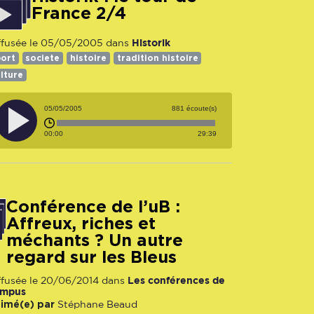
France 2/4
Historik
ffusée le 05/05/2005 dans
port
societe
histoire
tradition histoire
lture
05/05/2005
881 écoute(s)
00:00
29:39
Conférence de l’uB :
Affreux, riches et
méchants ? Un autre
regard sur les Bleus
Les conférences de
ffusée le 20/06/2014 dans
mpus
imé(e) par
Stéphane Beaud