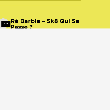
Ré Barbie – Sk8 Qui Se
Passe ?
le :
Dijon
stival :
Festival Jump
ampus
appel
oeuvres
festival
jump
mbiance
dijon
radio
sport
bicyclette
fixie
usique
rayon
velo
art jump
concert
boxe
il
tech
gong
ko
art
note
27/05/2019
1226 écoute(s)
00:00
1:27