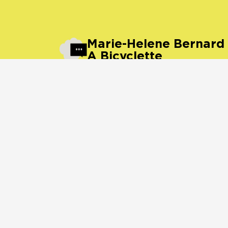
Marie-Helene Bernard –
A Bicyclette
Ville :
Dijon
Festival :
Festival Jump
campus
appel
oeuvres
festival
jump
ambiance
dijon
radio
sport
bicyclette
fix
musique
rayon
velo
art jump
concert
box
oeil
tech
gong
ko
art
note
27/05/2019
1065 écoute(s)
00:00
2:52