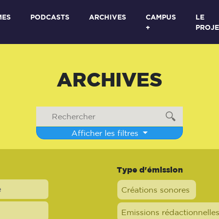
MES
PODCASTS
ARCHIVES
CAMPUS
LE
+
PROJE
ARCHIVES
Afficher les filtres
Type d'émission
Créations sonores
Emissions rédactionnelle