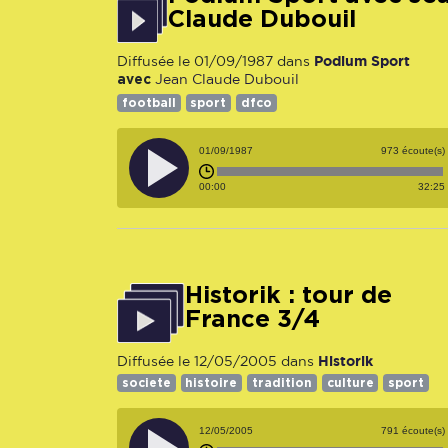
Claude Dubouil
Podium Sport
Diffusée le 01/09/1987 dans
avec
Jean Claude Dubouil
football
sport
dfco
01/09/1987
973 écoute(s)
00:00
32:25
Historik : tour de
France 3/4
Historik
Diffusée le 12/05/2005 dans
societe
histoire
tradition
culture
sport
12/05/2005
791 écoute(s)