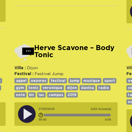
Herve Scavone – Body
Tonic
Ville :
Vil
Dijon
Festival :
Fe
Festival Jump
n
appel
oeuvres
festival
jump
musique
sport
o
gym
tonic
veronique
dijon
davina
radio
c
note
kir
lac
campus
2019
r
n
27/05/2019
1161 écoute(s)
00:00
4:00