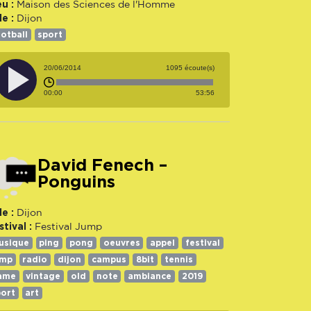
eu :
Maison des Sciences de l'Homme
le :
Dijon
otball
sport
20/06/2014
1095 écoute(s)
00:00
53:56
David Fenech –
Ponguins
le :
Dijon
stival :
Festival Jump
usique
ping
pong
oeuvres
appel
festival
ump
radio
dijon
campus
8bit
tennis
ame
vintage
old
note
ambiance
2019
port
art