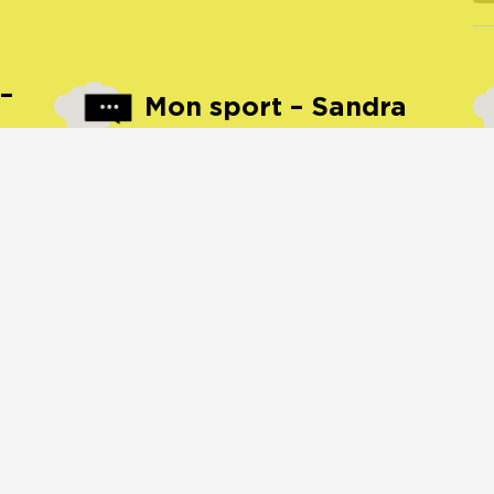
Mon sport – Sandra
Ville :
Vil
Dijon
Festival :
Fe
Festival Jump
campus
appel
oeuvres
festival
jump
c
ie
ambiance
dijon
radio
sport
bicyclette
fixie
a
e
musique
rayon
velo
art jump
concert
boxe
m
oeil
tech
gong
ko
art
note
oe
27/05/2019
1065 écoute(s)
00:00
4:20