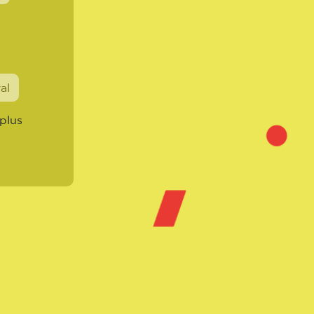
val
 plus