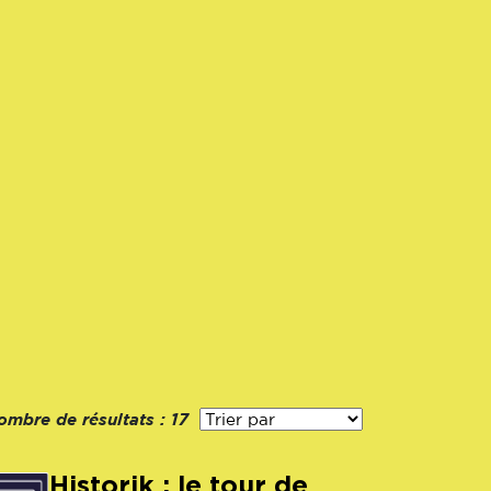
ombre de résultats :
17
Historik : le tour de