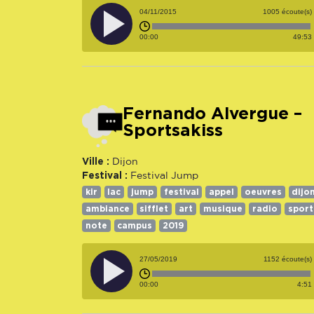
04/11/2015
1005 écoute(s)
00:00
49:53
Fernando Alvergue –
Sportsakiss
Ville :
Dijon
Festival :
Festival Jump
kir
lac
jump
festival
appel
oeuvres
dijo
ambiance
sifflet
art
musique
radio
sport
note
campus
2019
27/05/2019
1152 écoute(s)
00:00
4:51