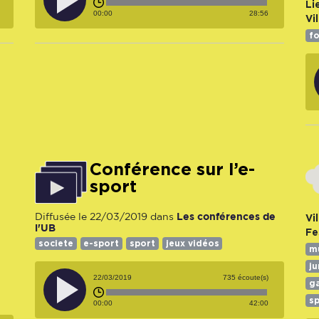
Li
00:00
28:56
Vil
fo
Conférence sur l’e-
sport
Les conférences de
Diffusée le 22/03/2019 dans
Vil
e
l'UB
Fe
societe
e-sport
sport
jeux vidéos
m
j
22/03/2019
735 écoute(s)
g
s
00:00
42:00