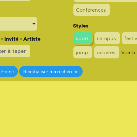
Conférences
Styles
sport
campus
festi
 Invité - Artiste
jump
oeuvres
Voir 5
a Home
Reinitialiser ma recherche