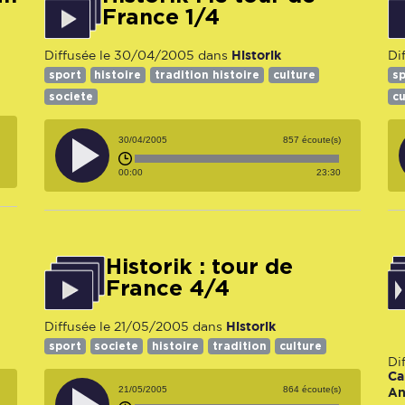
France 1/4
Historik
Diffusée le 30/04/2005 dans
Di
sport
histoire
tradition histoire
culture
s
societe
cu
30/04/2005
857 écoute(s)
00:00
23:30
Historik : tour de
France 4/4
Historik
Diffusée le 21/05/2005 dans
sport
societe
histoire
tradition
culture
Di
Ca
21/05/2005
864 écoute(s)
An