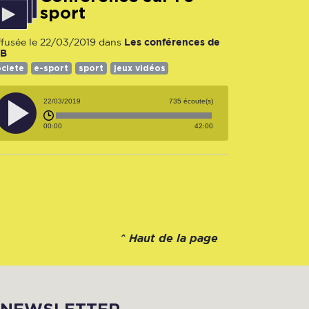
sport
Les conférences de
ffusée le 22/03/2019 dans
UB
ciete
e-sport
sport
jeux vidéos
22/03/2019
735 écoute(s)
00:00
42:00
^
Haut de la page