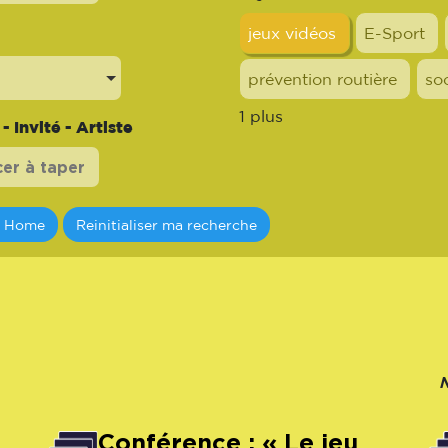
jeux vidéos
E-Sport
prévention routière
so
1 plus
 Invité - Artiste
a Home
Reinitialiser ma recherche
Conférence : « Le jeu