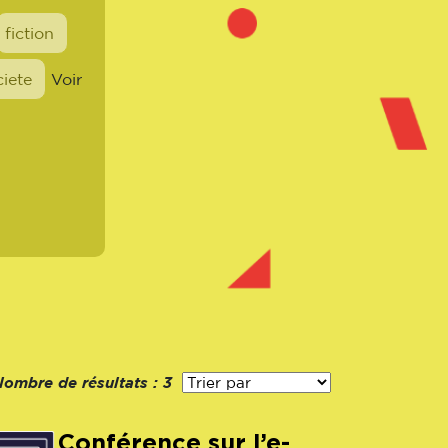
fiction
ciete
Voir
Nombre de résultats :
3
Conférence sur l’e-