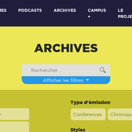
MES
PODCASTS
ARCHIVES
CAMPUS
LE
+
PROJE
ARCHIVES
Afficher les filtres
Type d'émission
Conférences
Chroniqu
Styles