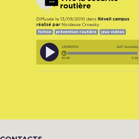
routière
Réveil campus
Diffusée le 13/09/2010 dans
réalisé par
Nicdasse Croasky
fiction
prévention routière
jeux vidéos
13/09/2010
1107 écoute(s)
00:00
3:16