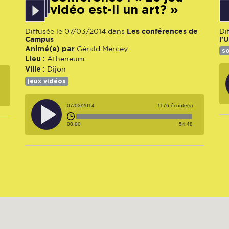
vidéo est-il un art? »
Les conférences de
Diffusée le 07/03/2014 dans
Di
Campus
l'
Animé(e) par
Gérald Mercey
so
Lieu :
Atheneum
Ville :
Dijon
jeux vidéos
07/03/2014
1176 écoute(s)
00:00
54:48