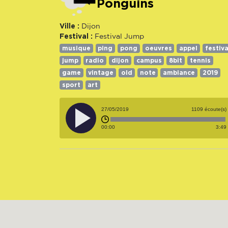
Ponguins
Ville :
Dijon
Festival :
Festival Jump
musique
ping
pong
oeuvres
appel
festiva
jump
radio
dijon
campus
8bit
tennis
game
vintage
old
note
ambiance
2019
sport
art
27/05/2019
1109 écoute(s)
00:00
3:49