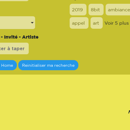
2019
8bit
ambiance
appel
art
Voir 5 plus
 Invité - Artiste
a Home
Reinitialiser ma recherche