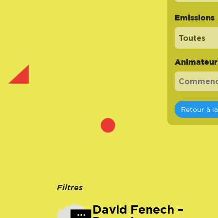
Emissions
Toutes
Animateur -
Retour à l
Filtres
David Fenech –