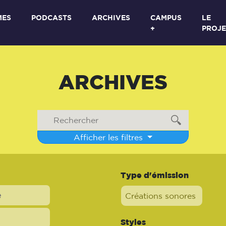
MES
PODCASTS
ARCHIVES
CAMPUS
LE
+
PROJE
ARCHIVES
Afficher les filtres
Type d'émission
Créations sonores
Styles