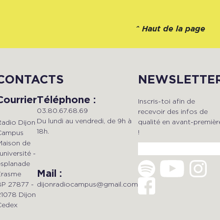
^
Haut de la page
CONTACTS
NEWSLETTE
Courrier
Téléphone :
Inscris-toi afin de
03.80.67.68.69
recevoir des infos de
Du lundi au vendredi, de 9h à
qualité en avant-premièr
Radio Dijon
18h.
!
Campus
Maison de
'université -
esplanade
Mail :
Erasme
dijonradiocampus@gmail.com
BP 27877 -
21078 Dijon
Cedex