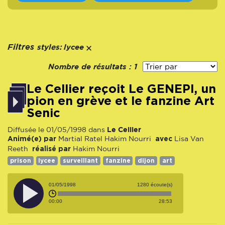
styles:
Filtres
lycee
Nombre de résultats :
1
Le Cellier reçoit Le GENEPI, un
pion en grève et le fanzine Art
Senic
Le Cellier
Diffusée le 01/05/1998 dans
Animé(e) par
avec
Martial Ratel
Hakim Nourri
Lisa Van
réalisé par
Reeth
Hakim Nourri
prison
lycee
surveillant
fanzine
dijon
art
01/05/1998
1280 écoute(s)
00:00
28:53