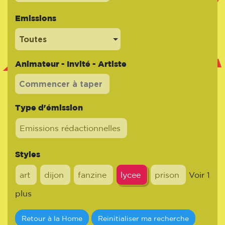
Emissions
Toutes
Animateur - Invité - Artiste
Type d'émission
Emissions rédactionnelles
Styles
art
dijon
fanzine
lycee
prison
Voir 1
plus
Retour à la Home
Reinitialiser ma recherche