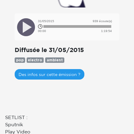
31/05/2015
939 écoute(s)
00:00
1:19:54
Diffusée le 31/05/2015
pop
electro
ambient
Des infos sur cette émission ?
SETLIST :
Sputnik
Play Video