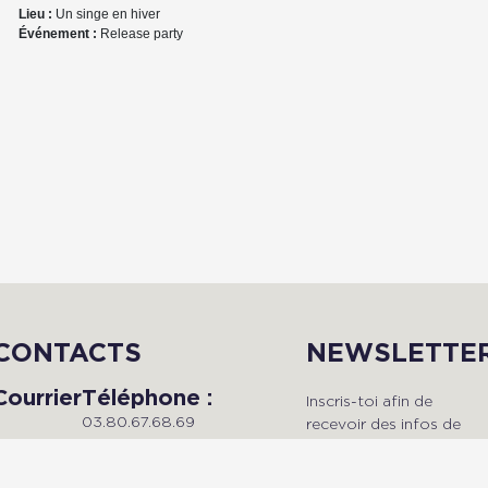
Lieu :
Un singe en hiver
Événement :
Release party
CONTACTS
NEWSLETTE
Courrier
Téléphone :
Inscris-toi afin de
03.80.67.68.69
recevoir des infos de
Du lundi au vendredi, de 9h à
qualité en avant-premièr
Radio Dijon
18h.
!
Campus