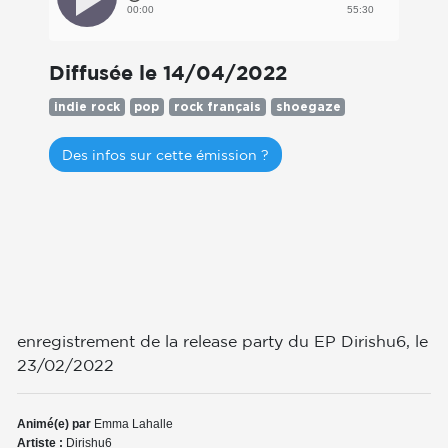
00:00
55:30
Diffusée le 14/04/2022
indie rock
pop
rock français
shoegaze
Des infos sur cette émission ?
enregistrement de la release party du EP Dirishu6, le
23/02/2022
Animé(e) par
Emma Lahalle
Artiste :
Dirishu6