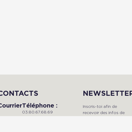
CONTACTS
NEWSLETTE
Courrier
Téléphone :
Inscris-toi afin de
03.80.67.68.69
recevoir des infos de
Du lundi au vendredi, de 9h à
qualité en avant-premièr
Radio Dijon
18h.
!
Campus
Maison de