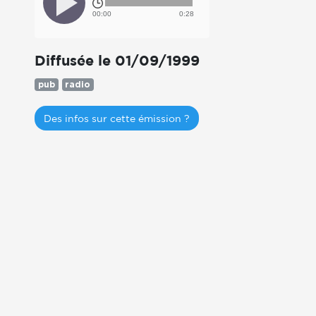
00:00
0:28
Diffusée le 01/09/1999
pub
radio
Des infos sur cette émission ?