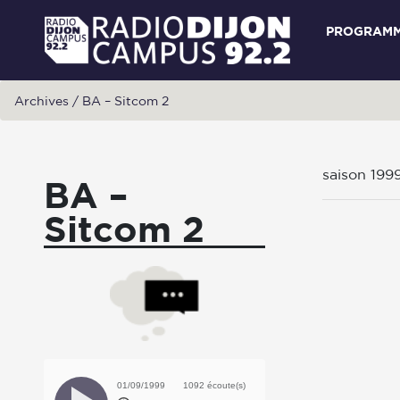
PROGRAM
Archives
/
BA – Sitcom 2
saison 199
BA –
Sitcom 2
01/09/1999
1092 écoute(s)