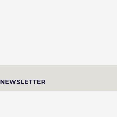
NEWSLETTER
Inscris-toi afin de recevoir des infos de qualité en avant-première !