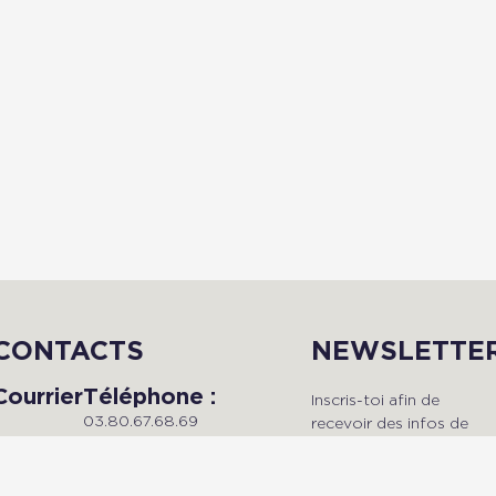
CONTACTS
NEWSLETTE
Courrier
Téléphone :
Inscris-toi afin de
03.80.67.68.69
recevoir des infos de
Du lundi au vendredi, de 9h à
qualité en avant-premièr
Radio Dijon
18h.
!
Campus
Maison de