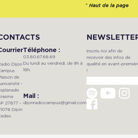
^
Haut de la page
CONTACTS
NEWSLETTE
Courrier
Téléphone :
Inscris-toi afin de
03.80.67.68.69
recevoir des infos de
Du lundi au vendredi, de 9h à
qualité en avant-premièr
Radio Dijon
18h.
!
Campus
Maison de
'université -
esplanade
Mail :
Erasme
dijonradiocampus@gmail.com
BP 27877 -
21078 Dijon
Cedex