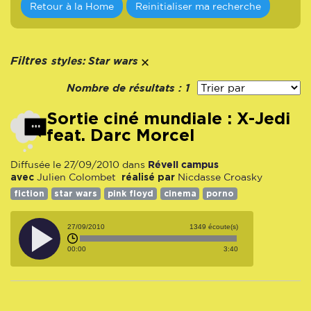
Retour à la Home
Reinitialiser ma recherche
styles:
Filtres
Star wars
Nombre de résultats :
1
Sortie ciné mundiale : X-Jedi
feat. Darc Morcel
Réveil campus
Diffusée le 27/09/2010 dans
avec
réalisé par
Julien Colombet
Nicdasse Croasky
fiction
star wars
pink floyd
cinema
porno
27/09/2010
1349 écoute(s)
00:00
3:40