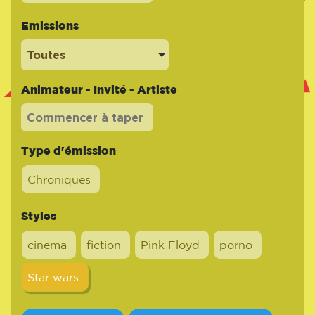
Emissions
Toutes
Animateur - Invité - Artiste
Type d'émission
Chroniques
Styles
cinema
fiction
Pink Floyd
porno
Star wars