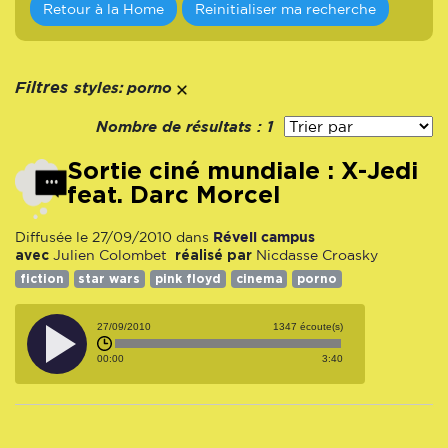
Retour à la Home
Reinitialiser ma recherche
styles:
Filtres
porno
Nombre de résultats :
1
Sortie ciné mundiale : X-Jedi
feat. Darc Morcel
Réveil campus
Diffusée le 27/09/2010 dans
avec
réalisé par
Julien Colombet
Nicdasse Croasky
fiction
star wars
pink floyd
cinema
porno
27/09/2010
1347 écoute(s)
00:00
3:40