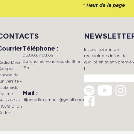
^
Haut de la page
CONTACTS
NEWSLETTE
Courrier
Téléphone :
Inscris-toi afin de
03.80.67.68.69
recevoir des infos de
Du lundi au vendredi, de 9h à
qualité en avant-premièr
Radio Dijon
18h.
!
Campus
Maison de
'université -
esplanade
Mail :
Erasme
dijonradiocampus@gmail.com
BP 27877 -
21078 Dijon
Cedex