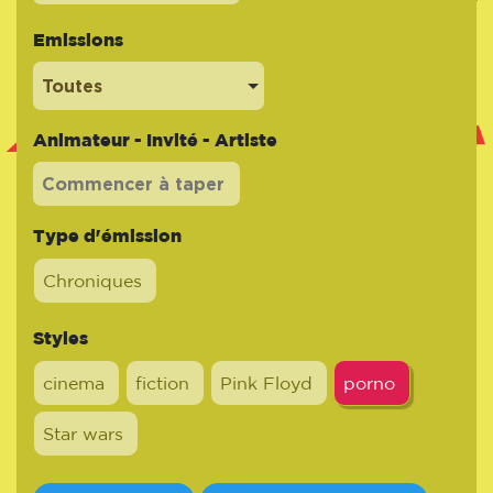
Emissions
Toutes
Animateur - Invité - Artiste
Type d'émission
Chroniques
Styles
cinema
fiction
Pink Floyd
porno
Star wars