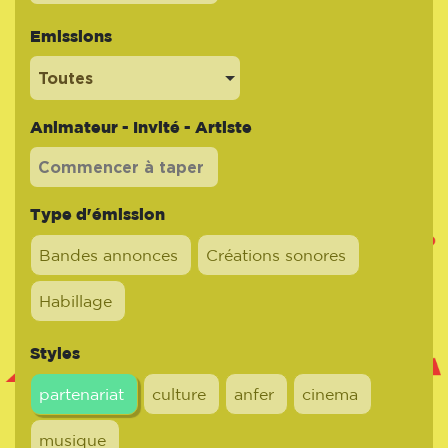
Emissions
Toutes
Animateur - Invité - Artiste
Type d'émission
Bandes annonces
Créations sonores
Habillage
Styles
partenariat
culture
anfer
cinema
musique