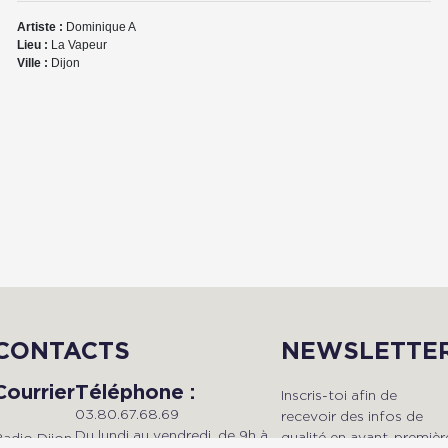
Artiste :
Dominique A
Lieu :
La Vapeur
Ville :
Dijon
CONTACTS
NEWSLETTE
Courrier
Téléphone :
Inscris-toi afin de
03.80.67.68.69
recevoir des infos de
Du lundi au vendredi, de 9h à
qualité en avant-premièr
Radio Dijon