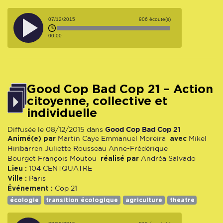
07/12/2015
906 écoute(s)
00:00
Good Cop Bad Cop 21 – Action
citoyenne, collective et
individuelle
Good Cop Bad Cop 21
Diffusée le 08/12/2015 dans
Animé(e) par
avec
Martin Caye
Emmanuel Moreira
Mikel
Hiribarren
Juliette Rousseau
Anne-Frédérique
réalisé par
Bourget
François Moutou
Andréa Salvado
Lieu :
104 CENTQUATRE
Ville :
Paris
Événement :
Cop 21
écologie
transition écologique
agriculture
theatre