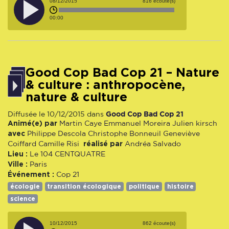
08/12/2015
816 écoute(s)
00:00
Good Cop Bad Cop 21 – Nature
& culture : anthropocène,
nature & culture
Good Cop Bad Cop 21
Diffusée le 10/12/2015 dans
Animé(e) par
Martin Caye
Emmanuel Moreira
Julien kirsch
avec
Philippe Descola
Christophe Bonneuil
Geneviève
réalisé par
Coiffard
Camille Risi
Andréa Salvado
Lieu :
Le 104 CENTQUATRE
Ville :
Paris
Événement :
Cop 21
écologie
transition écologique
politique
histoire
science
10/12/2015
862 écoute(s)