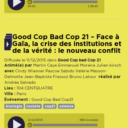
00:00
1:59:45
Good Cop Bad Cop 21 – Face à
Gaïa, la crise des institutions et
de la vérité : le nouveau conflit
Good Cop bad Cop 21
Diffusée le 11/12/2015 dans
Animé(e) par
Martin Caye
Emmanuel Moreira
Julien kirsch
avec
Cindy Wiesner
Pascoe Sabido
Valérie Masson-
réalisé par
Delmotte
Jean-Baptiste Fressoz
Bruno Latour
Andréa Salvado
Lieu :
104 CENTQUATRE
Ville :
Paris
Événement :
Good Cop Bad Cop21
écologie
societe
cop21
science
11/12/2015
868 écoute(s)