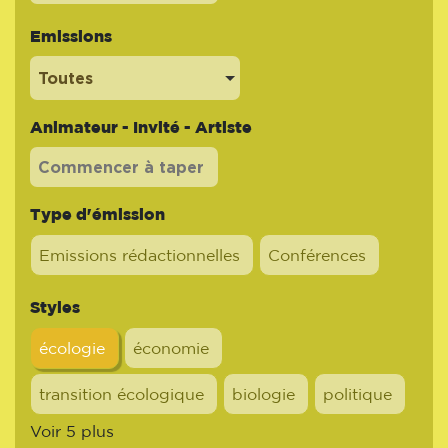
Emissions
Toutes
Animateur - Invité - Artiste
Type d'émission
Emissions rédactionnelles
Conférences
Styles
écologie
économie
transition écologique
biologie
politique
Voir 5 plus