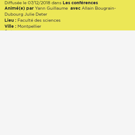
Les conférences
Diffusée le 07/12/2018 dans
Animé(e) par
avec
Yann
Guillaume
Allain Bougrain-
Dubourg
Julie Deter
Lieu :
Faculté des sciences
Ville :
Montpellier
Événement :
Cycle de conférences "Nourrir protéger et
soigner la planète"
biologie
écologie
07/12/2018
1044 écoute(s)
00:00
51:16
Emission spéciale « Festival
des Solutions 2021 »
Animé(e) par
Martial Ratel, Célia Houberdon et Iliana
réalisé par
Panier
Julien Grandemange
Lieu :
Péniche Cancale