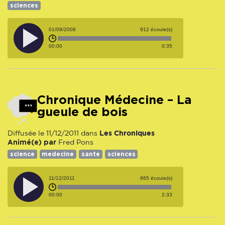
sciences
01/09/2008
912 écoute(s)
00:00
0:35
Chronique Médecine – La
gueule de bois
Les Chroniques
Diffusée le 11/12/2011 dans
Animé(e) par
Fred Pons
science
medecine
sante
sciences
11/12/2011
865 écoute(s)
00:00
2:33