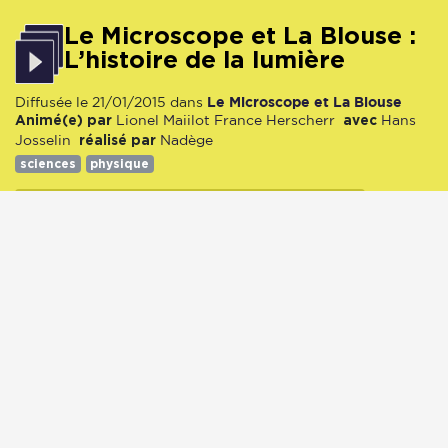
Le Microscope et La Blouse :
L’histoire de la lumière
Le Microscope et La Blouse
Diffusée le 21/01/2015 dans
Animé(e) par
avec
Lionel Maiilot
France Herscherr
Hans
réalisé par
Josselin
Nadège
sciences
physique
21/01/2015
1175 écoute(s)
00:00
49:45
Le Microscope et La Blouse :
Comparaison entre discours
d’un guide touristique et
discours d’un audioguide