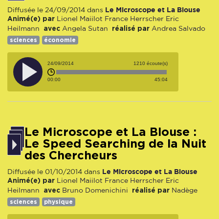
Le Microscope et La Blouse
Diffusée le 24/09/2014 dans
Animé(e) par
Lionel Maiilot
France Herrscher
Eric
avec
réalisé par
Heilmann
Angela Sutan
Andrea Salvado
sciences
économie
24/09/2014
1210 écoute(s)
00:00
45:04
Le Microscope et La Blouse :
Le Speed Searching de la Nuit
des Chercheurs
Le Microscope et La Blouse
Diffusée le 01/10/2014 dans
Animé(e) par
Lionel Maiilot
France Herrscher
Eric
avec
réalisé par
Heilmann
Bruno Domenichini
Nadège
sciences
physique