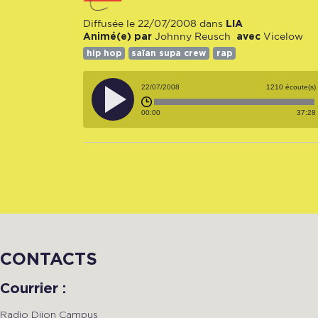
LiA
Diffusée le 22/07/2008 dans
Animé(e) par
avec
Johnny Reusch
Vicelow
hip hop
saïan supa crew
rap
22/07/2008
1210 écoute(s)
00:00
37:28
CONTACTS
Courrier :
Radio Dijon Campus