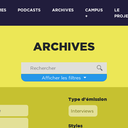
MES
PODCASTS
ARCHIVES
CAMPUS
LE
+
PROJE
ARCHIVES
Afficher les filtres
Type d'émission
Interviews
Styles