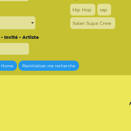
Hip Hop
rap
Saïan Supa Crew
 Invité - Artiste
a Home
Reinitialiser ma recherche