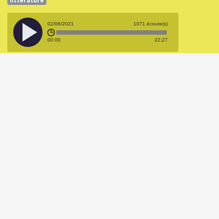
littérature
02/06/2021
1071 écoute(s)
00:00
22:27
Interview de Phillipe
Descola
Animé(e) par
avec
réalisé
Martial Ratel
Phillipe Descola
par
Jeremy Delpeut
Festival :
Festival Clameurs
littérature
03/06/2021
917 écoute(s)
00:00
17:31