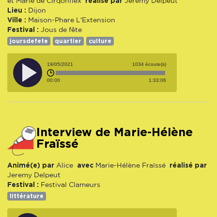
réalisé par
et Marie de Cirqonflex
Jeremy Delpeut
Lieu :
Dijon
Ville :
Maison-Phare L'Extension
Festival :
Jous de fête
joursdefete
quartier
culture
19/05/2021
1034 écoute(s)
00:00
1:33:06
Interview de Marie-Hélène
Fraïssé
Animé(e) par
avec
réalisé par
Alice
Marie-Hélène Fraïssé
Jeremy Delpeut
Festival :
Festival Clameurs
littérature