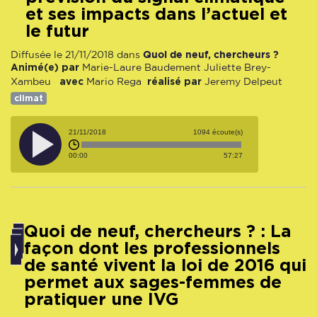
et ses impacts dans l’actuel et
le futur
Quoi de neuf, chercheurs ?
Diffusée le 21/11/2018 dans
Animé(e) par
Marie-Laure Baudement
Juliette Brey-
avec
réalisé par
Xambeu
Mario Rega
Jeremy Delpeut
climat
21/11/2018
1094 écoute(s)
00:00
57:27
Quoi de neuf, chercheurs ? : La
façon dont les professionnels
de santé vivent la loi de 2016 qui
permet aux sages-femmes de
pratiquer une IVG