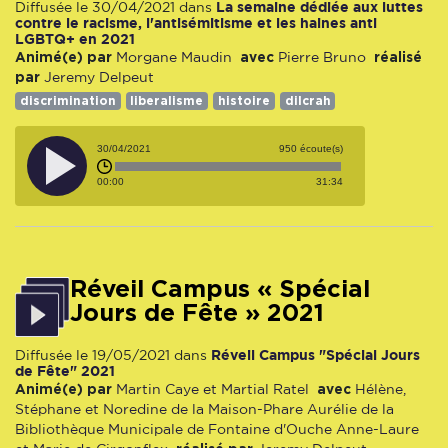
La semaine dédiée aux luttes
Diffusée le 30/04/2021 dans
contre le racisme, l'antisémitisme et les haines anti
LGBTQ+ en 2021
Animé(e) par
avec
réalisé
Morgane Maudin
Pierre Bruno
par
Jeremy Delpeut
discrimination
liberalisme
histoire
dilcrah
30/04/2021
950 écoute(s)
00:00
31:34
Réveil Campus « Spécial
Jours de Fête » 2021
Réveil Campus "Spécial Jours
Diffusée le 19/05/2021 dans
de Fête" 2021
Animé(e) par
avec
Martin Caye et Martial Ratel
Hélène,
Stéphane et Noredine de la Maison-Phare
Aurélie de la
Bibliothèque Municipale de Fontaine d'Ouche
Anne-Laure