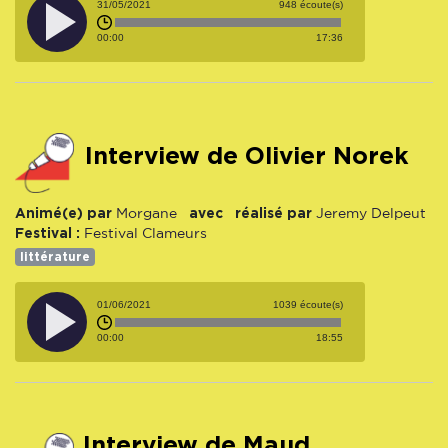
31/05/2021
948 écoute(s)
00:00
17:36
Interview de Olivier Norek
Animé(e) par
avec
réalisé par
Morgane
Jeremy Delpeut
Festival :
Festival Clameurs
littérature
01/06/2021
1039 écoute(s)
00:00
18:55
Interview de Maud