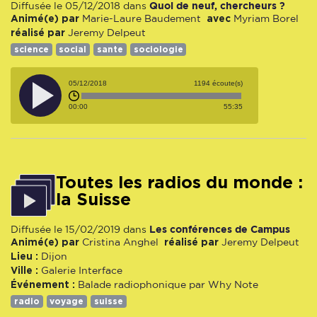
Quoi de neuf, chercheurs ?
Diffusée le 05/12/2018 dans
Animé(e) par
avec
Marie-Laure Baudement
Myriam Borel
réalisé par
Jeremy Delpeut
science
social
sante
sociologie
05/12/2018
1194 écoute(s)
00:00
55:35
Toutes les radios du monde :
la Suisse
Les conférences de Campus
Diffusée le 15/02/2019 dans
Animé(e) par
réalisé par
Cristina Anghel
Jeremy Delpeut
Lieu :
Dijon
Ville :
Galerie Interface
Événement :
Balade radiophonique par Why Note
radio
voyage
suisse