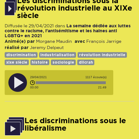
Les discriminations sous la
révolution industrielle au XIXe
siècle
La semaine dédiée aux luttes
Diffusée le 29/04/2021 dans
contre le racisme, l'antisémitisme et les haines anti
LGBTQ+ en 2021
Animé(e) par
avec
Morgane Maudin
François Jarrige
réalisé par
Jeremy Delpeut
discrimination
industrialisation
révolution industrielle
xixe siècle
histoire
sociologie
dilcrah
29/04/2021
1117 écoute(s)
00:00
21:49
Les discriminations sous le
libéralisme