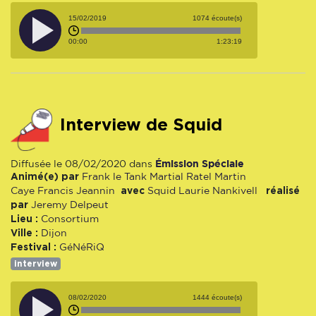
15/02/2019
1074 écoute(s)
00:00
1:23:19
Interview de Squid
Émission Spéciale
Diffusée le 08/02/2020 dans
Animé(e) par
Frank le Tank
Martial Ratel
Martin
avec
réalisé
Caye
Francis Jeannin
Squid
Laurie Nankivell
par
Jeremy Delpeut
Lieu :
Consortium
Ville :
Dijon
Festival :
GéNéRiQ
interview
08/02/2020
1444 écoute(s)