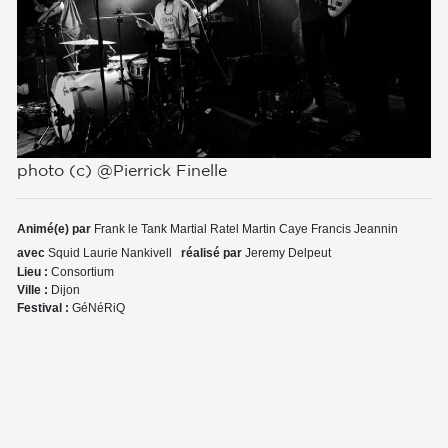
photo (c) @Pierrick Finelle
Animé(e) par
Frank le Tank
Martial Ratel
Martin Caye
Francis Jeannin
avec
Squid
Laurie Nankivell
réalisé par
Jeremy Delpeut
Lieu :
Consortium
Ville :
Dijon
Festival :
GéNéRiQ