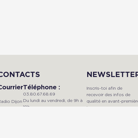
CONTACTS
NEWSLETTE
Courrier
Téléphone :
Inscris-toi afin de
03.80.67.68.69
recevoir des infos de
Du lundi au vendredi, de 9h à
qualité en avant-premièr
Radio Dijon
18h.
!
Campus
Maison de
'université -
esplanade
Mail :
Erasme