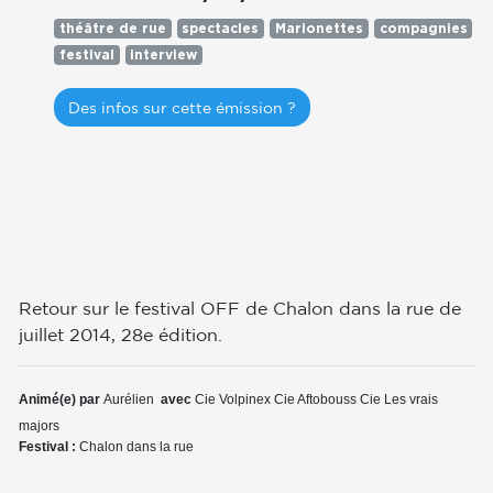
théâtre de rue
spectacles
Marionettes
compagnies
festival
interview
Des infos sur cette émission ?
Retour sur le festival OFF de Chalon dans la rue de
juillet 2014, 28e édition.
Animé(e) par
Aurélien
avec
Cie Volpinex
Cie Aftobouss
Cie Les vrais
majors
Festival :
Chalon dans la rue