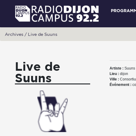
PROGRAM
Archives
/
Live de Suuns
Live de
Artiste :
Suuns
Suuns
Lieu :
dijon
Ville :
Consorti
Événement :
co