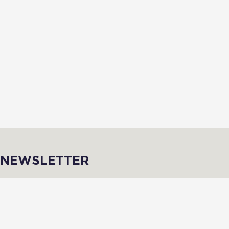
NEWSLETTER
Inscris-toi afin de recevoir des infos de qualité en avant-première !