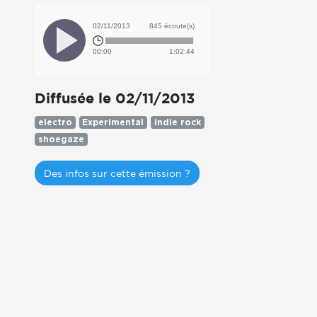
02/11/2013
845 écoute(s)
00:00
1:02:44
Diffusée le 02/11/2013
electro
Experimental
indie rock
shoegaze
Des infos sur cette émission ?