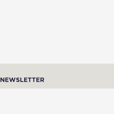
NEWSLETTER
Inscris-toi afin de recevoir des infos de qualité en avant-première !