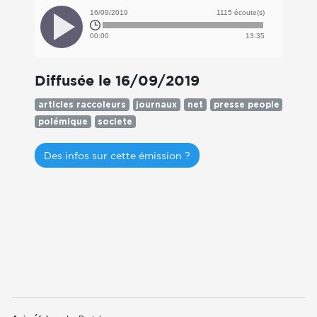
16/09/2019
1115 écoute(s)
00:00
13:35
Diffusée le 16/09/2019
articles raccoleurs
journaux
net
presse people
polémique
societe
Des infos sur cette émission ?