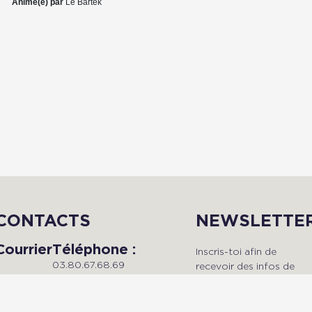
Animé(e) par
Le Bartek
CONTACTS
NEWSLETTE
Courrier
Téléphone :
Inscris-toi afin de
03.80.67.68.69
recevoir des infos de
Du lundi au vendredi, de 9h à
qualité en avant-premièr
Radio Dijon
18h.
!
Campus
Maison de