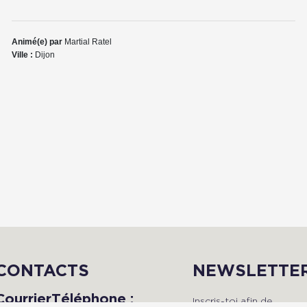
Animé(e) par
Martial Ratel
Ville :
Dijon
CONTACTS
NEWSLETTE
Courrier
Téléphone :
Inscris-toi afin de