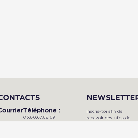
CONTACTS
NEWSLETTE
Courrier
Téléphone :
Inscris-toi afin de
03.80.67.68.69
recevoir des infos de
Du lundi au vendredi, de 9h à
qualité en avant-premièr
Radio Dijon
18h.
!
Campus
Maison de