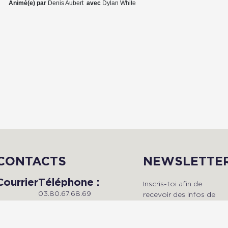
Animé(e) par
Denis Aubert
avec
Dylan White
CONTACTS
NEWSLETTE
Courrier
Téléphone :
Inscris-toi afin de
03.80.67.68.69
recevoir des infos de
Du lundi au vendredi, de 9h à
qualité en avant-premièr
Radio Dijon
18h.
!
Campus
Maison de