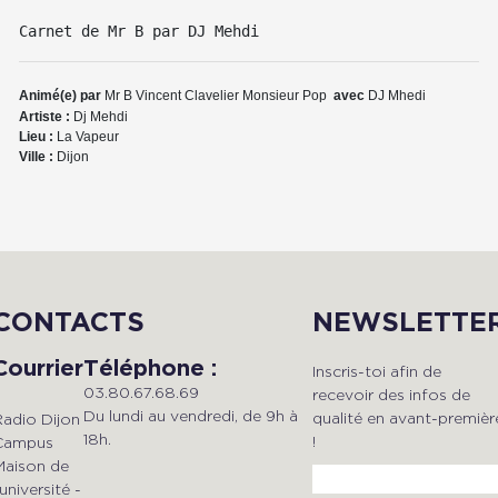
Carnet de Mr B par DJ Mehdi
Animé(e) par
Mr B
Vincent Clavelier
Monsieur Pop
avec
DJ Mhedi
Artiste :
Dj Mehdi
Lieu :
La Vapeur
Ville :
Dijon
CONTACTS
NEWSLETTE
Courrier
Téléphone :
Inscris-toi afin de
03.80.67.68.69
recevoir des infos de
Du lundi au vendredi, de 9h à
qualité en avant-premièr
Radio Dijon
18h.
!
Campus
Maison de
'université -