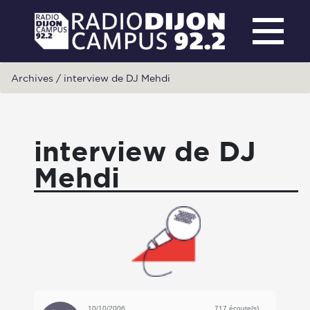
Archives
/
interview de DJ Mehdi
interview de DJ
Mehdi
10/10/2006
717 écoute(s)