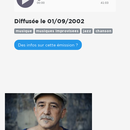
00:00
41:03
Diffusée le 01/09/2002
musique
musiques improvisees
jazz
chanson
Des infos sur cette émission ?