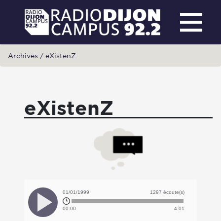
Archives
/
eXistenZ
eXistenZ
01/01/1999
1297 écoute(s)
00:00
4:01