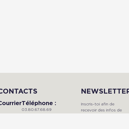
CONTACTS
NEWSLETTE
Courrier
Téléphone :
Inscris-toi afin de
03.80.67.68.69
recevoir des infos de
Du lundi au vendredi, de 9h à
qualité en avant-premièr
Radio Dijon
18h.
!
Campus
Maison de