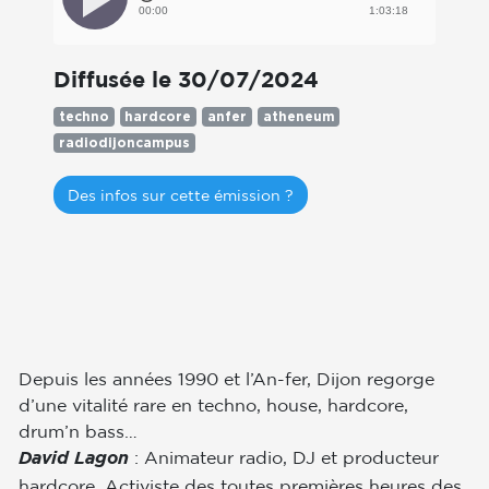
00:00
1:03:18
Diffusée le 30/07/2024
techno
hardcore
anfer
atheneum
radiodijoncampus
Des infos sur cette émission ?
Depuis les années 1990 et l’An-fer, Dijon regorge
d’une vitalité rare en techno, house, hardcore,
drum’n bass…
: Animateur radio, DJ et producteur
David Lagon
hardcore. Activiste des toutes premières heures des