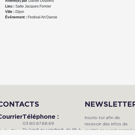
Animé(e) par
Daniel Dobbels
Lieu :
Salle Jacques Fornier
Ville :
Dijon
Événement :
Festival Art Danse
CONTACTS
NEWSLETTE
Courrier
Téléphone :
Inscris-toi afin de
03.80.67.68.69
recevoir des infos de
Du lundi au vendredi, de 9h à
qualité en avant-premièr
Radio Dijon