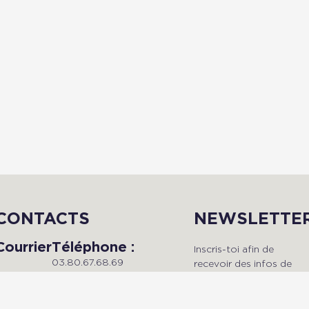
CONTACTS
NEWSLETTE
Courrier
Téléphone :
Inscris-toi afin de
03.80.67.68.69
recevoir des infos de
Du lundi au vendredi, de 9h à
qualité en avant-premièr
Radio Dijon
18h.
!
Campus
Maison de