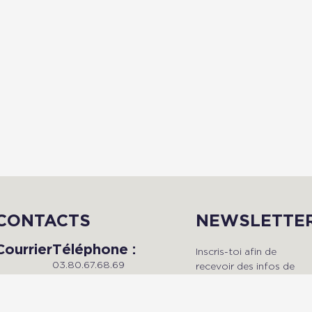
CONTACTS
NEWSLETTE
Courrier
Téléphone :
Inscris-toi afin de
03.80.67.68.69
recevoir des infos de
Du lundi au vendredi, de 9h à
qualité en avant-premièr
Radio Dijon
18h.
!
Campus
Maison de