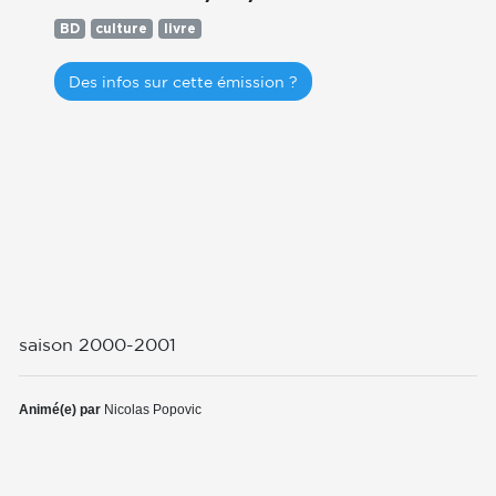
BD
culture
livre
Des infos sur cette émission ?
saison 2000-2001
Animé(e) par
Nicolas Popovic