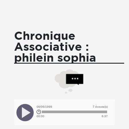
Chronique
Associative :
philein sophia
06/06/1999
7 écoute(s)
00:00
6:37