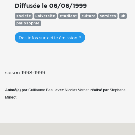
Diffusée le 06/06/1999
societe
universite
etudiant
culture
services
ub
philosophie
Des infos sur cette émission ?
saison 1998-1999
Animé(e) par
Guillaume Beal
avec
Nicolas Vernet
réalisé par
Stephane
Mineot