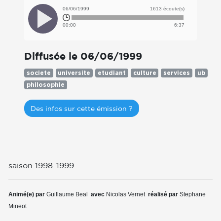
06/06/1999
1613 écoute(s)
00:00
6:37
Diffusée le 06/06/1999
societe
universite
etudiant
culture
services
ub
philosophie
Des infos sur cette émission ?
saison 1998-1999
Animé(e) par
Guillaume Beal
avec
Nicolas Vernet
réalisé par
Stephane
Mineot