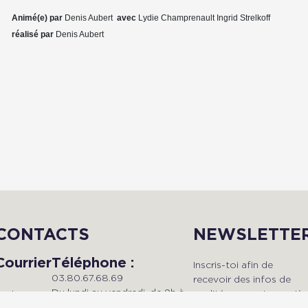
Animé(e) par
Denis Aubert
avec
Lydie Champrenault
Ingrid Strelkoff
réalisé par
Denis Aubert
CONTACTS
NEWSLETTE
Courrier
Téléphone :
Inscris-toi afin de
03.80.67.68.69
recevoir des infos de
Du lundi au vendredi, de 9h à
qualité en avant-premièr
Radio Dijon
18h.
!