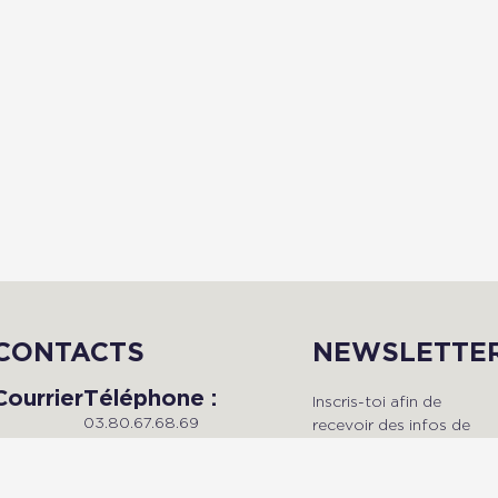
CONTACTS
NEWSLETTE
Courrier
Téléphone :
Inscris-toi afin de
03.80.67.68.69
recevoir des infos de
Du lundi au vendredi, de 9h à
qualité en avant-premièr
Radio Dijon
18h.
!
Campus
Maison de