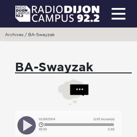
Archives
/
BA-Swayzak
BA-Swayzak
01/09/2004
1165 écoute(s)
00:00
0:49