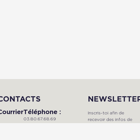
CONTACTS
NEWSLETTE
Courrier
Téléphone :
Inscris-toi afin de
03.80.67.68.69
recevoir des infos de
Du lundi au vendredi, de 9h à
qualité en avant-premièr
Radio Dijon
18h.
!
Campus
Maison de