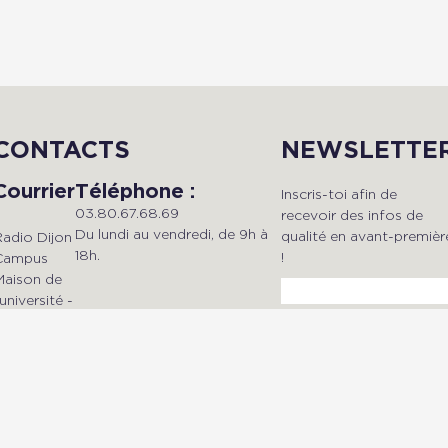
CONTACTS
NEWSLETTE
Courrier
Téléphone :
Inscris-toi afin de
03.80.67.68.69
recevoir des infos de
Du lundi au vendredi, de 9h à
qualité en avant-premièr
Radio Dijon
18h.
!
Campus
Maison de
'université -
esplanade
Mail :
Erasme
dijonradiocampus@gmail.com
BP 27877 -
21078 Dijon
Cedex