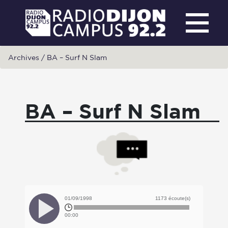
Archives
/
BA – Surf N Slam
BA – Surf N Slam
01/09/1998
1173 écoute(s)
00:00